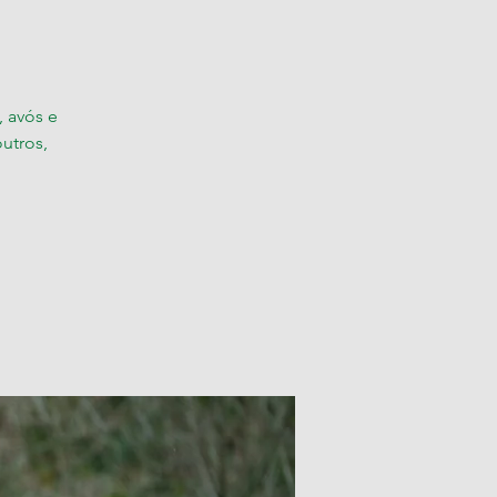
, avós e
utros,