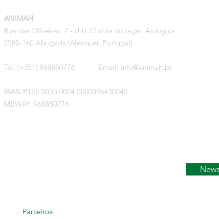
ANIMAH
Início
Rua das Oliveiras, 2 - Urb. Quinta do lagar, Atouguia
Evento
2580-160 Abrigada (Alenquer, Portugal)
Activi
Tel: (+351) 968850776 Email:
info@animah.pt
Notíci
IBAN PT50 0035 0004 0000396430045
MBWAY: 968850776
Acerca
Contac
News
Parceiros: