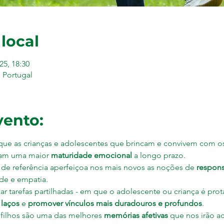
 local
25, 18:30
 Portugal
vento:
ue as crianças e adolescentes que brincam e convivem com os s
am uma maior 
maturidade emocional
 a longo prazo. 
 de referência aperfeiçoa nos mais novos as noções de 
respons
ade e empatia.
zar tarefas partilhadas - em que o adolescente ou criança é pro
 laços 
e 
promover vínculos mais duradouros e profundos
.
e filhos são uma das melhores 
memórias afetivas
 que nos irão a