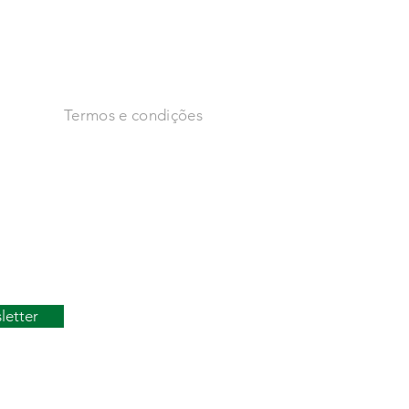
Facebook
Instagram
s
Termos e condições
dades
as
to
letter
SUBIR