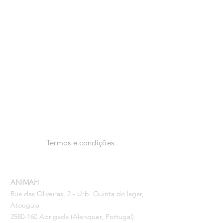
2024 ANIMAH
Facebook
Instagram
Termos e condições
ANIMAH
Rua das Oliveiras, 2 - Urb. Quinta do lagar,
Atouguia
2580-160
Abrigada (Alenquer, Portugal)