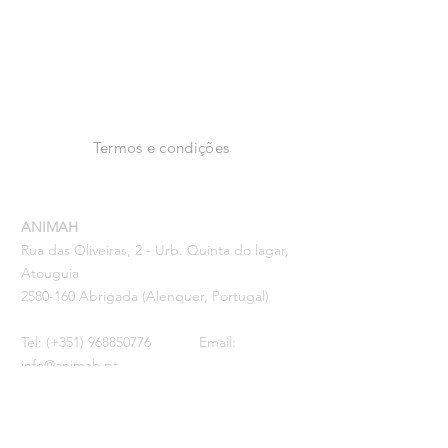
2024 ANIMAH
Facebook
Instagram
Termos e condições
ANIMAH
Rua das Oliveiras, 2 - Urb. Quinta do lagar,
Atouguia
2580-160
Abrigada (Alenquer, Portugal)
Tel: (+351)
968850776
Email:
info@animah.pt
IBAN PT50
0035 0004
0000396430045
MBWAY:
968850776