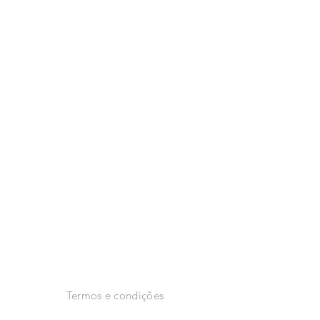
2024 ANIMAH
Facebook
Instagram
Termos e condições