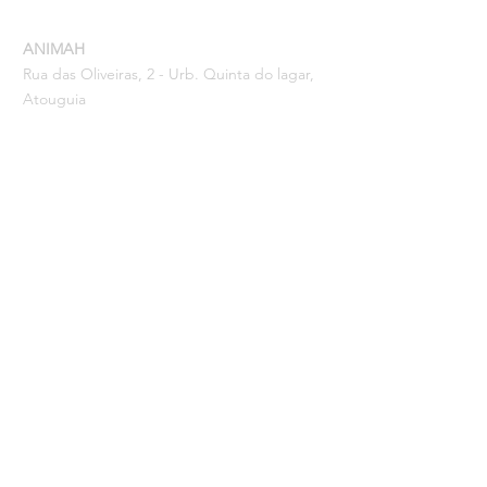
ANIMAH
Rua das Oliveiras, 2 - Urb. Quinta do lagar,
Atouguia
2580-160
Abrigada (Alenquer, Portugal)
Tel: (+351)
968850776
Email:
info@animah.pt
IBAN PT50
0035 0004
0000396430045
MBWAY:
968850776
Autorizações: