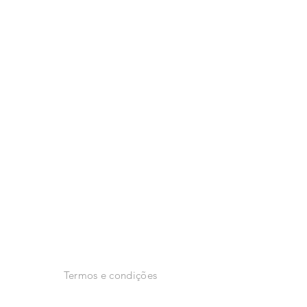
2024 ANIMAH
Facebook
Instagram
Termos e condições