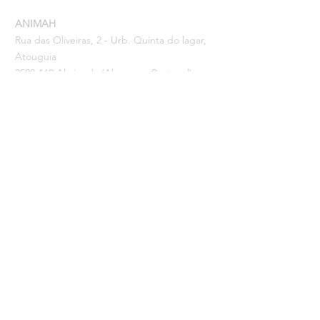
ANIMAH
Rua das Oliveiras, 2 - Urb. Quinta do lagar,
Atouguia
2580-160
Abrigada (Alenquer, Portugal)
Tel: (+351)
968850776
Email:
info@animah.pt
IBAN PT50
0035 0004
0000396430045
MBWAY:
968850776
Autorizações: