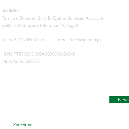
ANIMAH
Início
Rua das Oliveiras, 2 - Urb. Quinta do lagar, Atouguia
Evento
2580-160 Abrigada (Alenquer, Portugal)
Activi
Tel: (+351) 968850776 Email:
info@animah.pt
Notíci
IBAN PT50 0035 0004 0000396430045
MBWAY: 968850776
Acerca
Contac
News
Parceiros: