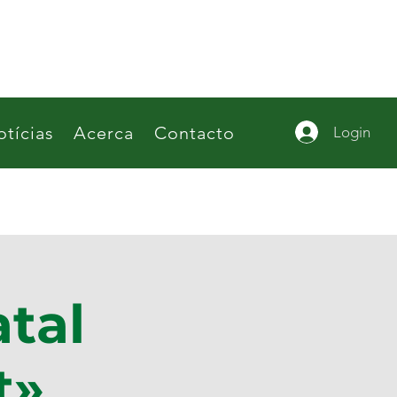
tícias
Acerca
Contacto
Login
tal
t»