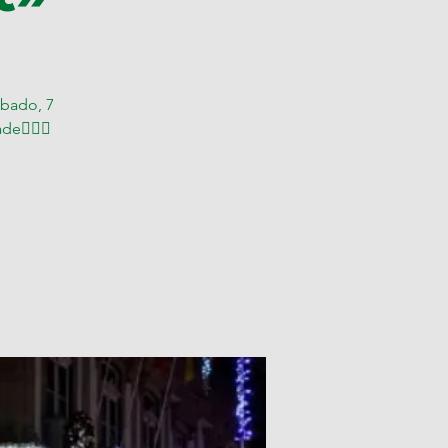
ábado, 7
e🚶🏽‍♂