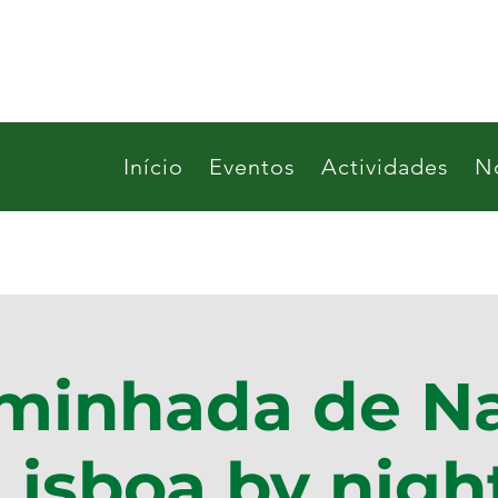
Início
Eventos
Actividades
No
minhada de Na
Lisboa by nigh