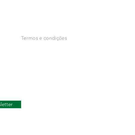
Facebook
Instagram
s
Termos e condições
dades
as
to
letter
SUBIR