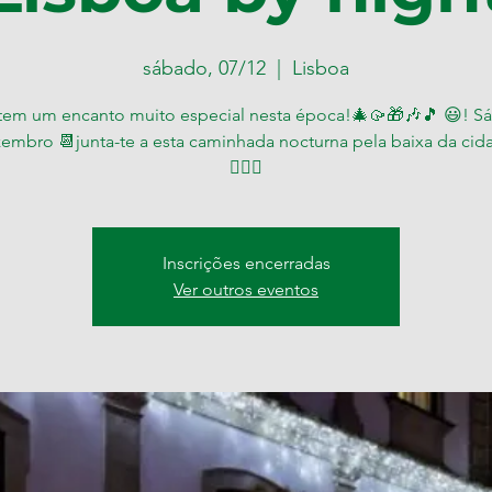
sábado, 07/12
  |  
Lisboa
tem um encanto muito especial nesta época!🎄🥠🎁🎶🎵 😃! S
embro 📆junta-te a esta caminhada nocturna pela baixa da cidad
🚶🏼‍♀
Inscrições encerradas
Ver outros eventos